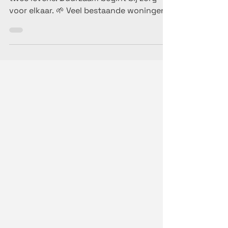
Samen wonen, maar toch apart.Eén huis,
twee levens. Duurzaam begint bij zorg
voor elkaar. 🌱 Veel bestaande woningen
zijn vandaag te groot geworden .De
kinderen zijn het huis uit, kamers blijven
leeg, het onderhoud wordt
zwaarder.Tegelijk zien we een groeiende
nood aan: nabijheid van familie
mantelzorg zorg aan huis betaalbaar
wonen binnen de vertrouwde omgeving
👉 De kangoeroewoning (of zorgwoning)
biedt hier een krachtig, duurzaam
antwoord.